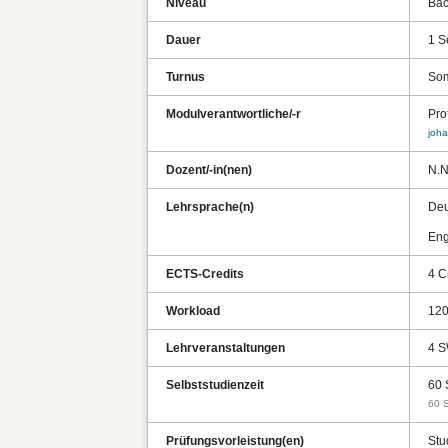
Niveau
Bac
Dauer
1 S
Turnus
Som
Modulverantwortliche/-r
Pro
joha
Dozent/-in(nen)
N.N
Lehrsprache(n)
Deu
Eng
ECTS-Credits
4 C
Workload
120
Lehrveranstaltungen
4 S
Selbststudienzeit
60 
60 S
Prüfungsvorleistung(en)
Stu