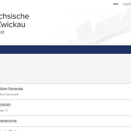
Appl
dium Generale
dium Generale
T04040
ion: 2
ktrotechnik