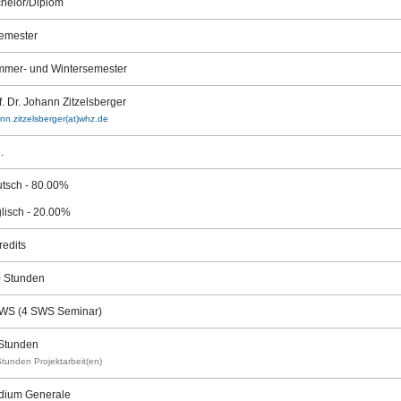
helor/Diplom
emester
mer- und Wintersemester
f. Dr. Johann Zitzelsberger
nn.zitzelsberger(at)whz.de
.
tsch - 80.00%
lisch - 20.00%
redits
 Stunden
WS (4 SWS Seminar)
Stunden
tunden Projektarbeit(en)
dium Generale