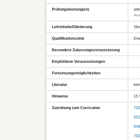
Prüfungsleistung(en)
alt
Mod
Lehrinhalte/Gliederung
Stu
Qualifikationsziele
Erw
Besondere Zulassungsvoraussetzung
Empfohlene Voraussetzungen
Fortsetzungsmöglichkeiten
Literatur
kei
Hinweise
15 
Zuordnung zum Curriculum
702
052
049
702