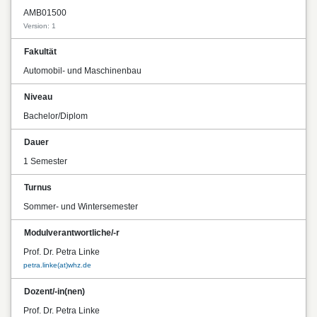
AMB01500
Version: 1
Fakultät
Automobil- und Maschinenbau
Niveau
Bachelor/Diplom
Dauer
1 Semester
Turnus
Sommer- und Wintersemester
Modulverantwortliche/-r
Prof. Dr. Petra Linke
petra.linke(at)whz.de
Dozent/-in(nen)
Prof. Dr. Petra Linke