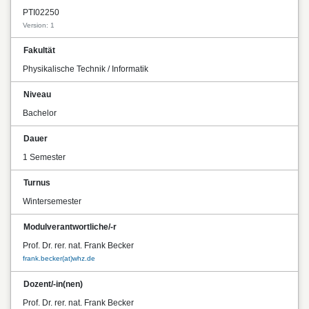
PTI02250
Version: 1
Fakultät
Physikalische Technik / Informatik
Niveau
Bachelor
Dauer
1 Semester
Turnus
Wintersemester
Modulverantwortliche/-r
Prof. Dr. rer. nat. Frank Becker
frank.becker(at)whz.de
Dozent/-in(nen)
Prof. Dr. rer. nat. Frank Becker