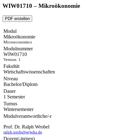
WIW01710 – Mikroökonomie
PDF erstellen
Modul
Mikroökonomie
Microeconomics
Modulnummer
WIW01710
Version: 1
Fakultät
Wirtschaftswissenschaften
Niveau
Bachelor/Diplom
Dauer
1 Semester
Turnus
Wintersemester
Modulverantwortliche/-r
Prof. Dr. Ralph Wrobel
ralph.wrobel(at)whz.de
Dozent/-in(nen)