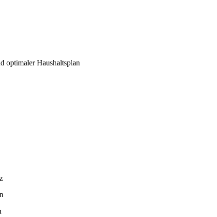
d optimaler Haushaltsplan
z
en
n