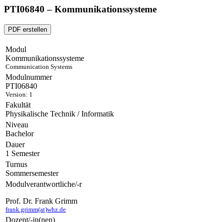
PTI06840 – Kommunikationssysteme
PDF erstellen
Modul
Kommunikationssysteme
Communication Systems
Modulnummer
PTI06840
Version: 1
Fakultät
Physikalische Technik / Informatik
Niveau
Bachelor
Dauer
1 Semester
Turnus
Sommersemester
Modulverantwortliche/-r
Prof. Dr. Frank Grimm
frank.grimm(at)whz.de
Dozent/-in(nen)