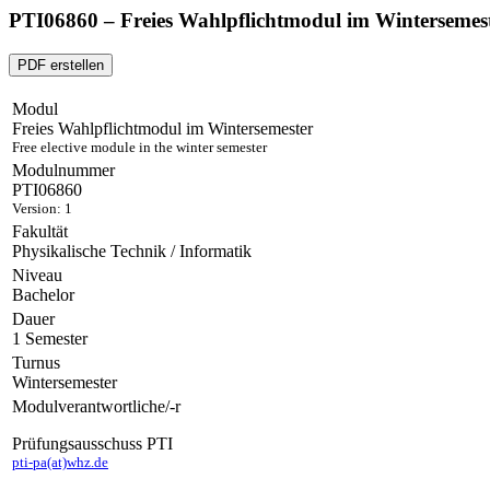
PTI06860 – Freies Wahlpflichtmodul im Wintersemes
PDF erstellen
Modul
Freies Wahlpflichtmodul im Wintersemester
Free elective module in the winter semester
Modulnummer
PTI06860
Version: 1
Fakultät
Physikalische Technik / Informatik
Niveau
Bachelor
Dauer
1 Semester
Turnus
Wintersemester
Modulverantwortliche/-r
Prüfungsausschuss PTI
pti-pa(at)whz.de