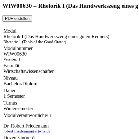
WIW00630 – Rhetorik I (Das Handwerkszeug eines g
PDF erstellen
Modul
Rhetorik I (Das Handwerkszeug eines guten Redners)
Rhetoric 1 (Tools of the Good Orator)
Modulnummer
WIW00630
Version: 1
Fakultät
Wirtschaftswissenschaften
Niveau
Bachelor/Diplom
Dauer
1 Semester
Turnus
Wintersemester
Modulverantwortliche/-r
Dr. Robert Friedemann
robert.friedemann(at)whz.de
Dozent/-in(nen)