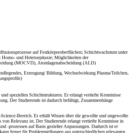
ffusionsprozesse auf Festkörperoberflächen; Schichtwachstum unter
 Homo- und Heteroepitaxie; Möglichkeiten der
abscheidung (MOCVD), Atomlagenabscheidung (ALD)
undlegendes, Erzeugung/ Bildung, Wechselwirkung Plasma/Teilchen,
ngsprofile)
nd speziellen Schichtstrukturen. Er erlangt vertiefte Kenntnisse
dung. Der Studierende ist dadurch befähigt, Zusammenhänge
Science-Bereich. Er erhält Wissen über die gewollte und ungewollte
on Relevanz ist. Der Studierende erlangt vertiefte Kenntnisse in
d -prozessen auf Basis gezielter Anpassungen. Dadurch ist er
ann ferner für Problemstellungen aus unterschiedlichen relevanten