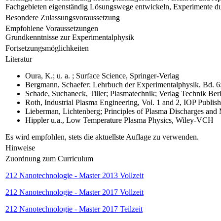
Fachgebieten eigenständig Lösungswege entwickeln, Experimente dur
Besondere Zulassungsvoraussetzung
Empfohlene Voraussetzungen
Grundkenntnisse zur Experimentalphysik
Fortsetzungsmöglichkeiten
Literatur
Oura, K.; u. a. ; Surface Science, Springer-Verlag
Bergmann, Schaefer; Lehrbuch der Experimentalphysik, Bd. 6; 
Schade, Suchaneck, Tiller; Plasmatechnik; Verlag Technik Berl
Roth, Industrial Plasma Engineering, Vol. 1 and 2, IOP Publis
Lieberman, Lichtenberg; Principles of Plasma Discharges and M
Hippler u.a., Low Temperature Plasma Physics, Wiley-VCH
Es wird empfohlen, stets die aktuellste Auflage zu verwenden.
Hinweise
Zuordnung zum Curriculum
212 Nanotechnologie - Master 2013 Vollzeit
212 Nanotechnologie - Master 2017 Vollzeit
212 Nanotechnologie - Master 2017 Teilzeit