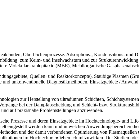
eaktanden; Oberflächenprozesse: Adsorptions-, Kondensations- und Di
mbildung, zum Keim- und Inselwachstum und zur Strukturentwicklung;
chten: Molekularstrahlepitaxie (MBE), Metallorganische Gasphasen
dungsgebiete, Quellen- und Reaktorkonzepte), Staubige Plasmen (Gr
e und unkonventionelle Diagnostikmethoden, Einsatzgebiete / Anwendu
hnologien zur Herstellung von ultradünnen Schichten, Schichtsystemen u
Vorgänge bei der Dampfabscheidung und Schicht- bzw. Strukturausbil
n und auf praxisnahe Problemstellungen anzuwenden.
sche Prozesse und deren Einsatzgebiete im Hochtechnologie- und Life-
elt eingestellt werden kann und in welchen Anwendungsbereichen dies v
Methoden und der damit verbundenen Optimierung von Plasmaquellen un
plikationen im Hochtechnologiebereich mitzuwirken. Der Studierende k