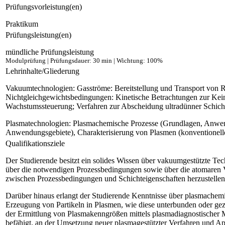
Prüfungsvorleistung(en)
Praktikum
Prüfungsleistung(en)
mündliche Prüfungsleistung
Modulprüfung | Prüfungsdauer: 30 min | Wichtung: 100%
Lehrinhalte/Gliederung
Vakuumtechnologien: Gasströme: Bereitstellung und Transport von R
Nichtgleichgewichtsbedingungen: Kinetische Betrachtungen zur Kei
Wachstumssteuerung; Verfahren zur Abscheidung ultradünner Schi
Plasmatechnologien: Plasmachemische Prozesse (Grundlagen, Anwen
Anwendungsgebiete), Charakterisierung von Plasmen (konventionell
Qualifikationsziele
Der Studierende besitzt ein solides Wissen über vakuumgestützte Tec
über die notwendigen Prozessbedingungen sowie über die atomaren 
zwischen Prozessbedingungen und Schichteigenschaften herzustelle
Darüber hinaus erlangt der Studierende Kenntnisse über plasmachemi
Erzeugung von Partikeln in Plasmen, wie diese unterbunden oder gezi
der Ermittlung von Plasmakenngrößen mittels plasmadiagnostischer 
befähigt, an der Umsetzung neuer plasmagestützter Verfahren und Ap