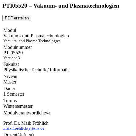
PTI05520 – Vakuum- und Plasmatechnologien
PDF erstellen
Modul
Vakuum- und Plasmatechnologien
Vacuum- and Plasma Technologies
Modulnummer
PTI05520
Version: 3
Fakultät
Physikalische Technik / Informatik
Niveau
Master
Dauer
1 Semester
Turnus
Wintersemester
Modulverantwortliche/-r
Prof. Dr. Maik Fröhlich
maik.froehlich(at)whz.de
Dozent/-in(nen)