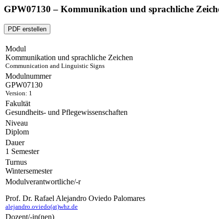
GPW07130 – Kommunikation und sprachliche Zeich
PDF erstellen
Modul
Kommunikation und sprachliche Zeichen
Communication and Linguistic Signs
Modulnummer
GPW07130
Version: 1
Fakultät
Gesundheits- und Pflegewissenschaften
Niveau
Diplom
Dauer
1 Semester
Turnus
Wintersemester
Modulverantwortliche/-r
Prof. Dr. Rafael Alejandro Oviedo Palomares
alejandro.oviedo(at)whz.de
Dozent/-in(nen)