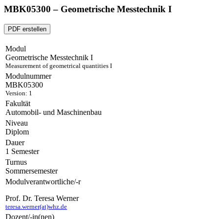
MBK05300 – Geometrische Messtechnik I
PDF erstellen
Modul
Geometrische Messtechnik I
Measurement of geometrical quantities I
Modulnummer
MBK05300
Version: 1
Fakultät
Automobil- und Maschinenbau
Niveau
Diplom
Dauer
1 Semester
Turnus
Sommersemester
Modulverantwortliche/-r
Prof. Dr. Teresa Werner
teresa.werner(at)whz.de
Dozent/-in(nen)