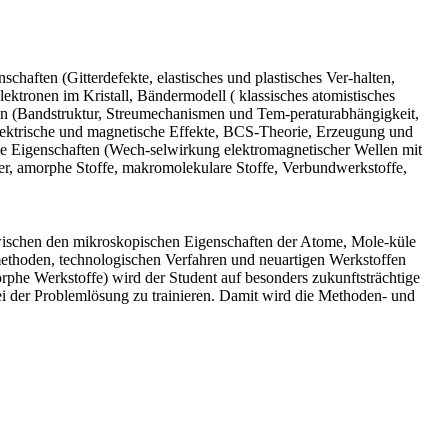
nschaften (Gitterdefekte, elastisches und plastisches Ver-halten,
ktronen im Kristall, Bändermodell ( klassisches atomistisches
len (Bandstruktur, Streumechanismen und Tem-peraturabhängigkeit,
 (elektrische und magnetische Effekte, BCS-Theorie, Erzeugung und
e Eigenschaften (Wech-selwirkung elektromagnetischer Wellen mit
äser, amorphe Stoffe, makromolekulare Stoffe, Verbundwerkstoffe,
zwischen den mikroskopischen Eigenschaften der Atome, Mole-küle
methoden, technologischen Verfahren und neuartigen Werkstoffen
phe Werkstoffe) wird der Student auf besonders zukunftsträchtige
 der Problemlösung zu trainieren. Damit wird die Methoden- und