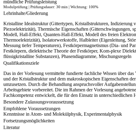
mündliche Prüfungsleistung
Modulprüfung | Prüfungsdauer: 30 min | Wichtung: 100%
Lehrinhalte/Gliederung
Kristalline Idealstruktur (Gittertypen, Kristallstrukturen, Indizierung
Piezoelektrizität), Thermische Eigenschaften (Gitterschwingungen, s
Modell, Hall-Effekt, Quanten-Hall-Effekt, Modell des freien Elektr
Thermoelektrizität), Isolatorwerkstoffe, Halbleiter (Eigenleitung, S
Messung tiefer Temperaturen), Festkörpermagnetismus (Dia- und Par
Festkörpern, dielektrische Theorie der Festkörper, Kom-plexe Dielekt
flüssigkristalline Substanzen), Phasendiagramme, Mischungsregeln
Qualifikationsziele
Das in der Vorlesung vermittelte fundierte fachliche Wissen über d
und der Kristallstruktur und dem makroskopischen Eigenschaften der
umzusetzen. Durch die Behandlung anspruchsvoller Aufgabenstellunge
Arbeitsgebiete vorbereitet. Die im Rahmen der Vorlesung angeboten
Fachkompetenz entwickelt, die für den Einsatz in unterschiedlichen 
Besondere Zulassungsvoraussetzung
Empfohlene Voraussetzungen
Kenntnisse in Atom- und Molekülphysik, Experimentalphysik
Fortsetzungsmöglichkeiten
Literatur