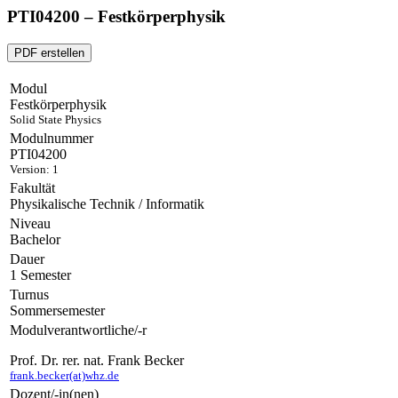
PTI04200 – Festkörperphysik
PDF erstellen
Modul
Festkörperphysik
Solid State Physics
Modulnummer
PTI04200
Version: 1
Fakultät
Physikalische Technik / Informatik
Niveau
Bachelor
Dauer
1 Semester
Turnus
Sommersemester
Modulverantwortliche/-r
Prof. Dr. rer. nat. Frank Becker
frank.becker(at)whz.de
Dozent/-in(nen)