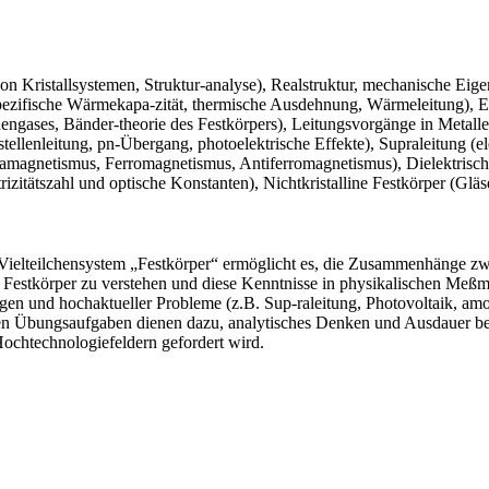
 von Kristallsystemen, Struktur-analyse), Realstruktur, mechanische Eige
pezifische Wärmekapa-zität, thermische Ausdehnung, Wärmeleitung), Ele
onengases, Bänder-theorie des Festkörpers), Leitungsvorgänge in Metal
törstellenleitung, pn-Übergang, photoelektrische Effekte), Supraleitung
amagnetismus, Ferromagnetismus, Antiferromagnetismus), Dielektrisch
rizitätszahl und optische Konstanten), Nichtkristalline Festkörper (Gl
as Vielteilchensystem „Festkörper“ ermöglicht es, die Zusammenhänge 
 Festkörper zu verstehen und diese Kenntnisse in physikalischen Meß
n und hochaktueller Probleme (z.B. Sup-raleitung, Photovoltaik, amor
en Übungsaufgaben dienen dazu, analytisches Denken und Ausdauer bei
Hochtechnologiefeldern gefordert wird.