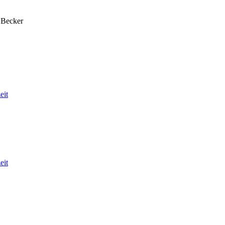
 Becker
eit
eit