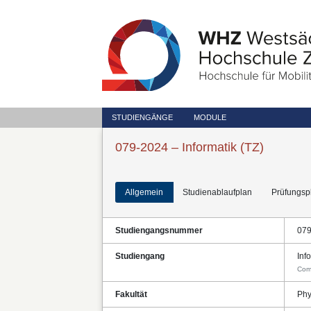
STUDIENGÄNGE
MODULE
079-2024 – Informatik (TZ)
Allgemein
Studienablaufplan
Prüfungsp
Studiengangsnummer
07
Studiengang
Inf
Com
Fakultät
Phy