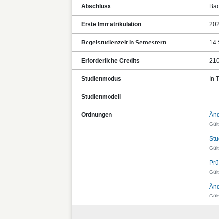
Abschluss
Bac
Erste Immatrikulation
20
Regelstudienzeit in Semestern
14 
Erforderliche Credits
21
Studienmodus
In T
Studienmodell
Ordnungen
Änd
Gült
Stu
Gült
Prü
Gült
Änd
Gül