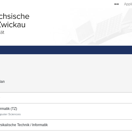
Appl
lan
9
ormatik (TZ)
puter Sciences
sikalische Technik / Informatik