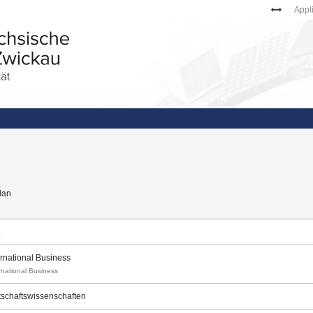
Appl
lan
5
ernational Business
rnational Business
tschaftswissenschaften