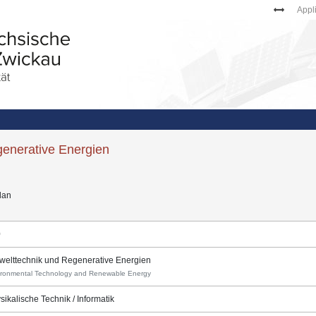
Appl
enerative Energien
lan
0
elttechnik und Regenerative Energien
ironmental Technology and Renewable Energy
sikalische Technik / Informatik