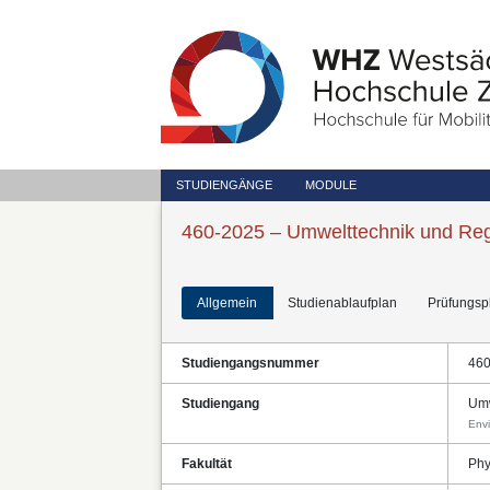
STUDIENGÄNGE
MODULE
460-2025 – Umwelttechnik und Reg
Allgemein
Studienablaufplan
Prüfungsp
Studiengangsnummer
46
Studiengang
Umw
Env
Fakultät
Phy