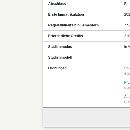
Abschluss
Bac
Erste Immatrikulation
20
Regelstudienzeit in Semestern
7 S
Erforderliche Credits
21
Studienmodus
In V
Studienmodell
Ordnungen
Stu
Gül
Prü
Gül
Änd
Gül