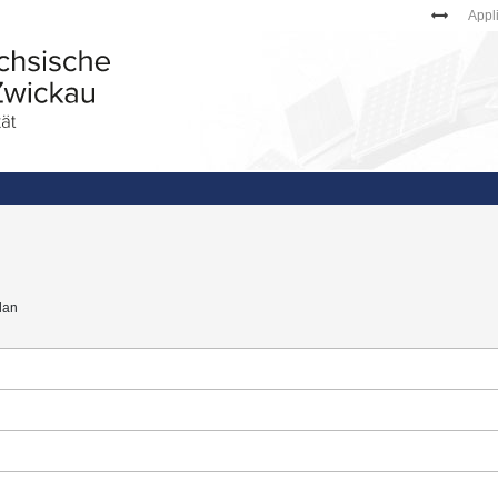
Appl
lan