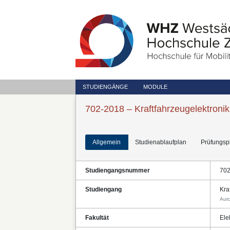
STUDIENGÄNGE
MODULE
702-2018 – Kraftfahrzeugelektronik
Allgemein
Studienablaufplan
Prüfungsp
Studiengangsnummer
70
Studiengang
Kra
Auto
Fakultät
Ele