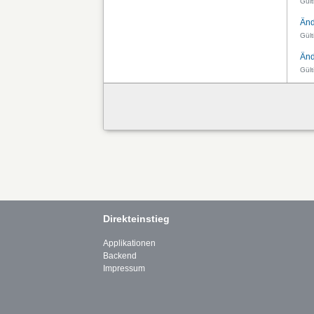
Gült
Änd
Gül
Änd
Gült
Direkteinstieg
Applikationen
Backend
Impressum