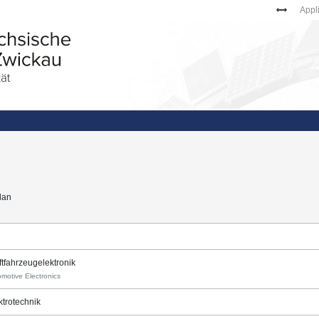
Appl
lan
2
ftfahrzeugelektronik
motive Electronics
ktrotechnik