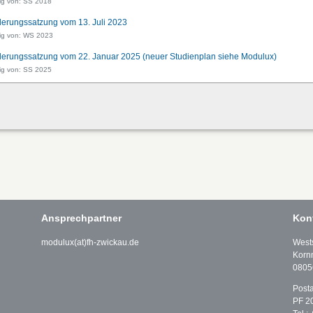
ig von: SS 2018
erungssatzung vom 13. Juli 2023
tig von: WS 2023
erungssatzung vom 22. Januar 2025 (neuer Studienplan siehe Modulux)
ig von: SS 2025
Ansprechpartner
Kon
modulux(at)fh-zwickau.de
West
Korn
0805
Posta
PF 2