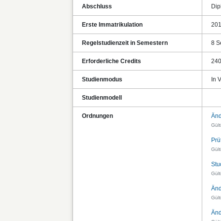
Abschluss
Dip
Erste Immatrikulation
20
Regelstudienzeit in Semestern
8 S
Erforderliche Credits
24
Studienmodus
In V
Studienmodell
Ordnungen
Änd
Gül
Prü
Gül
Stu
Gül
Än
Gült
Änd