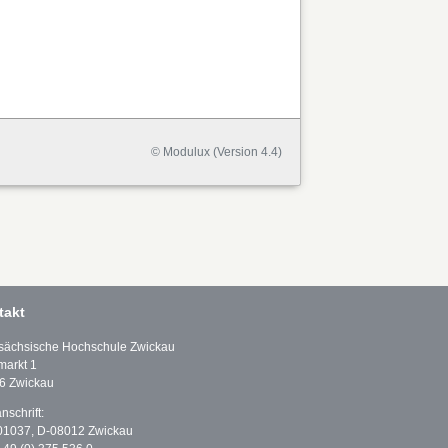
© Modulux (Version 4.4)
takt
sächsische Hochschule Zwickau
markt 1
6 Zwickau
nschrift:
01037, D-08012 Zwickau