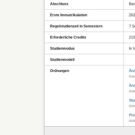
Abschluss
Bac
Erste Immatrikulation
20
Regelstudienzeit in Semestern
7 S
Erforderliche Credits
21
Studienmodus
In V
Studienmodell
Ordnungen
Änd
Gült
Änd
Gült
Stu
Gült
Prü
Gült