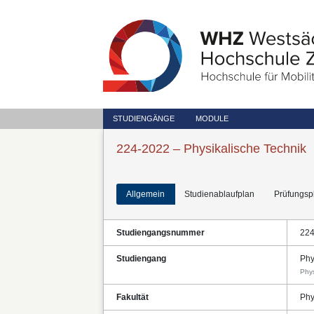
STUDIENGÄNGE
MODULE
224-2022 – Physikalische Technik
Allgemein
Studienablaufplan
Prüfungsp
Studiengangsnummer
22
Studiengang
Phy
Phys
Fakultät
Phy