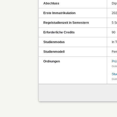
Abschluss
Dip
Erste Immatrikulation
20
Regelstudienzeit in Semestern
5 S
Erforderliche Credits
90
Studienmodus
In T
Studienmodell
Fer
Ordnungen
Prü
Gült
Stu
Gült