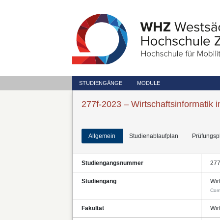
STUDIENGÄNGE
MODULE
277f-2023 – Wirtschaftsinformatik 
Allgemein
Studienablaufplan
Prüfungsp
Studiengangsnummer
27
Studiengang
Wir
Com
Fakultät
Wir