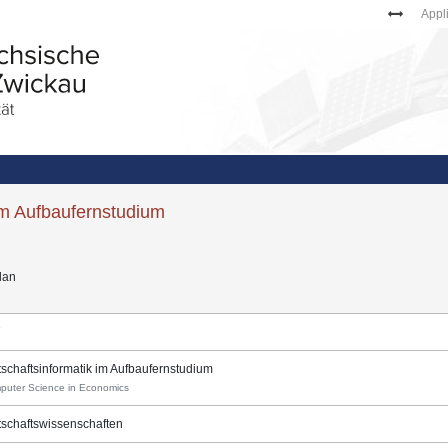
Appl
im Aufbaufernstudium
lan
7
tschaftsinformatik im Aufbaufernstudium
puter Science in Economics
tschaftswissenschaften