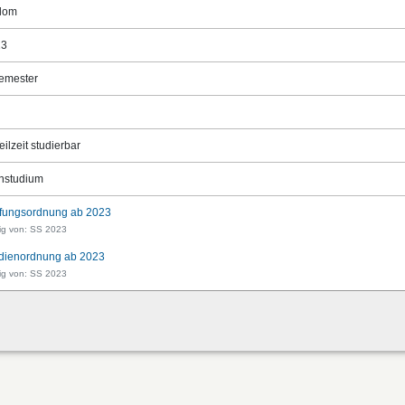
lom
23
emester
eilzeit studierbar
nstudium
fungsordnung ab 2023
ig von: SS 2023
dienordnung ab 2023
ig von: SS 2023