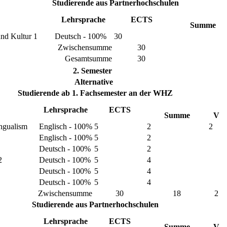
Studierende aus Partnerhochschulen
Lehrsprache
ECTS
Summe
und Kultur 1
Deutsch - 100%
30
Zwischensumme
30
Gesamtsumme
30
2. Semester
Alternative
Studierende ab 1. Fachsemester an der WHZ
Lehrsprache
ECTS
Summe
V
ingualism
Englisch - 100%
5
2
2
Englisch - 100%
5
2
Deutsch - 100%
5
2
2
Deutsch - 100%
5
4
Deutsch - 100%
5
4
Deutsch - 100%
5
4
Zwischensumme
30
18
2
Studierende aus Partnerhochschulen
Lehrsprache
ECTS
Summe
V