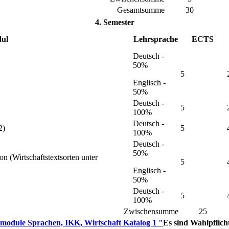
Gesamtsumme
30
4. Semester
ul
Lehrsprache
ECTS
Deutsch -
50%
5
Englisch -
50%
Deutsch -
5
100%
Deutsch -
2)
5
100%
Deutsch -
50%
n (Wirtschaftstextsorten unter
5
Englisch -
50%
Deutsch -
5
100%
Zwischensumme
25
module Sprachen, IKK, Wirtschaft Katalog 1 "
Es sind Wahlpflic