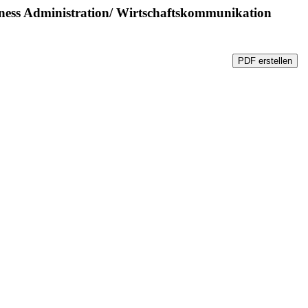
ness Administration/ Wirtschaftskommunikation
PDF erstellen
PDF erstellen