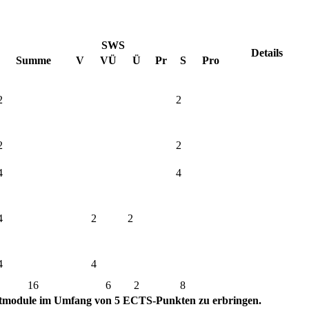
SWS
Details
Summe
V
VÜ
Ü
Pr
S
Pro
2
2
2
2
4
4
4
2
2
4
4
16
6
2
8
htmodule im Umfang von 5 ECTS-Punkten zu erbringen.