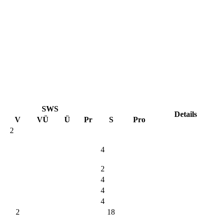
SWS
Details
V
VÜ
Ü
Pr
S
Pro
2
4
2
4
4
4
2
18