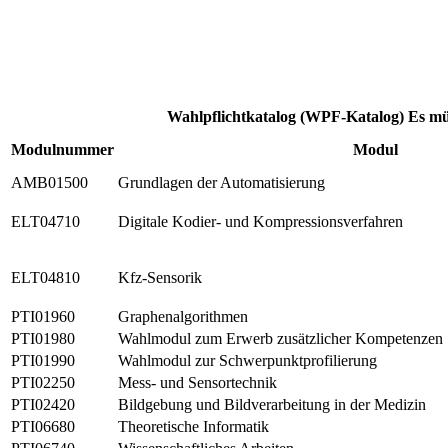
Wahlpflichtkatalog (WPF-Katalog)
Es mü
Modulnummer
Modul
AMB01500
Grundlagen der Automatisierung
ELT04710
Digitale Kodier- und Kompressionsverfahren
ELT04810
Kfz-Sensorik
PTI01960
Graphenalgorithmen
PTI01980
Wahlmodul zum Erwerb zusätzlicher Kompetenzen
PTI01990
Wahlmodul zur Schwerpunktprofilierung
PTI02250
Mess- und Sensortechnik
PTI02420
Bildgebung und Bildverarbeitung in der Medizin
PTI06680
Theoretische Informatik