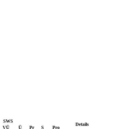
SWS
Details
VÜ
Ü
Pr
S
Pro