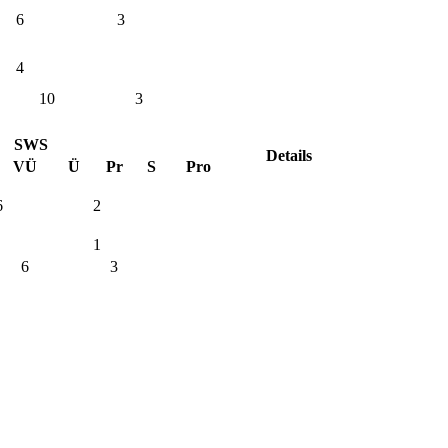
6
3
4
10
3
SWS
Details
VÜ
Ü
Pr
S
Pro
6
2
1
6
3