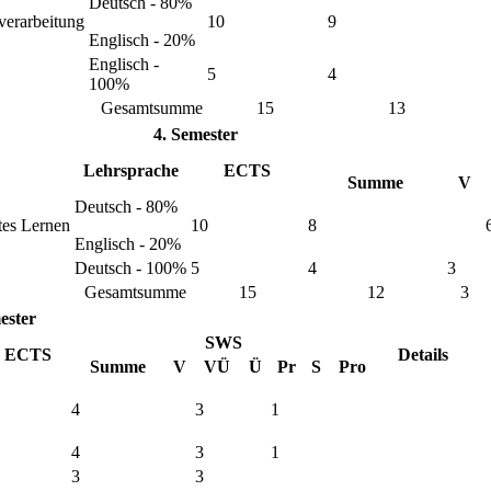
Deutsch - 80%
verarbeitung
10
9
Englisch - 20%
Englisch -
5
4
100%
Gesamtsumme
15
13
4. Semester
Lehrsprache
ECTS
Summe
V
Deutsch - 80%
tes Lernen
10
8
Englisch - 20%
Deutsch - 100%
5
4
3
Gesamtsumme
15
12
3
ester
SWS
ECTS
Details
Summe
V
VÜ
Ü
Pr
S
Pro
4
3
1
4
3
1
3
3