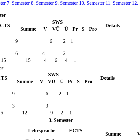
ster
7. Semester
8. Semester
9. Semester
10. Semester
11. Semester
12.
ter
SWS
CTS
Details
Summe
V
VÜ
Ü
Pr
S
Pro
9
6
2
1
6
4
2
15
15
4
6
4
1
er
SWS
CTS
Details
Summe
V
VÜ
Ü
Pr
S
Pro
9
6
2
1
3
3
15
12
9
2
1
3. Semester
Lehrsprache
ECTS
Summe