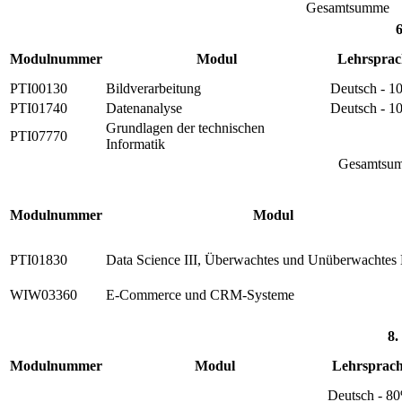
Gesamtsumme
6
Modulnummer
Modul
Lehrsprac
PTI00130
Bildverarbeitung
Deutsch - 
PTI01740
Datenanalyse
Deutsch - 
Grundlagen der technischen
PTI07770
Informatik
Gesamtsu
Modulnummer
Modul
PTI01830
Data Science III, Überwachtes und Unüberwachtes
WIW03360
E-Commerce und CRM-Systeme
8.
Modulnummer
Modul
Lehrsprac
Deutsch - 8