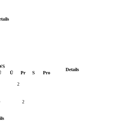
tails
WS
Details
Ü
Ü
Pr
S
Pro
2
0
2
ils