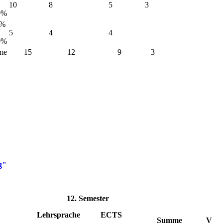
10
8
5
3
20%
0%
5
4
4
20%
me
15
12
9
3
g"
12. Semester
Lehrsprache
ECTS
Summe
V