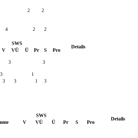
2
2
4
2
2
SWS
Details
V
VÜ
Ü
Pr
S
Pro
3
3
3
1
3
3
1
3
SWS
Details
mme
V
VÜ
Ü
Pr
S
Pro