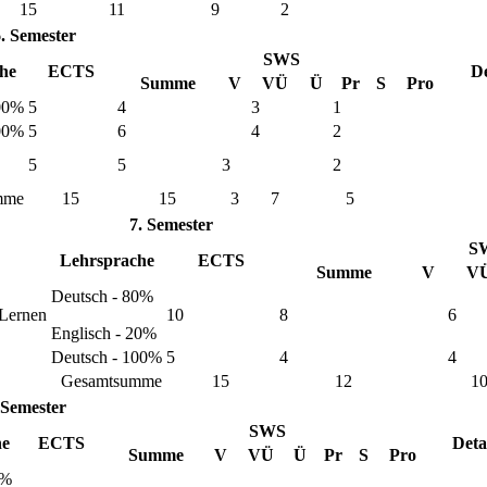
15
11
9
2
. Semester
SWS
he
ECTS
De
Summe
V
VÜ
Ü
Pr
S
Pro
100%
5
4
3
1
100%
5
6
4
2
5
5
3
2
mme
15
15
3
7
5
7. Semester
S
Lehrsprache
ECTS
Summe
V
V
Deutsch - 80%
 Lernen
10
8
6
Englisch - 20%
Deutsch - 100%
5
4
4
Gesamtsumme
15
12
1
 Semester
SWS
he
ECTS
Deta
Summe
V
VÜ
Ü
Pr
S
Pro
0%