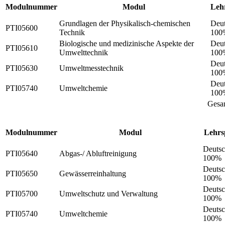
Modulnummer
Modul
Leh
Grundlagen der Physikalisch-chemischen
Deut
PTI05600
Technik
100
Biologische und medizinische Aspekte der
Deut
PTI05610
Umwelttechnik
100
Deut
PTI05630
Umweltmesstechnik
100
Deut
PTI05740
Umweltchemie
100
Gesa
Modulnummer
Modul
Lehrs
Deutsc
PTI05640
Abgas-/ Abluftreinigung
100%
Deutsc
PTI05650
Gewässerreinhaltung
100%
Deutsc
PTI05700
Umweltschutz und Verwaltung
100%
Deutsc
PTI05740
Umweltchemie
100%