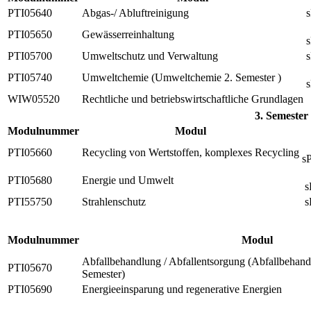
PTI05640
Abgas-/ Abluftreinigung
s
PTI05650
Gewässerreinhaltung
s
PTI05700
Umweltschutz und Verwaltung
s
PTI05740
Umweltchemie (Umweltchemie 2. Semester )
s
WIW05520
Rechtliche und betriebswirtschaftliche Grundlagen
3. Semester
Modulnummer
Modul
PTI05660
Recycling von Wertstoffen, komplexes Recycling
s
PTI05680
Energie und Umwelt
s
PTI55750
Strahlenschutz
s
Modulnummer
Modul
Abfallbehandlung / Abfallentsorgung (Abfallbehandl
PTI05670
Semester)
PTI05690
Energieeinsparung und regenerative Energien